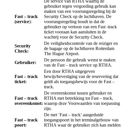
De service van RTHA waarbij de
gebruiker tegen vergoeding gebruik kan
maken van een voorrangsregeling bij de
Fast – track
Security Check op de luchthaven. De
(service
):
voorrangsregeling houdt in dat de
gebruiker op vertoon van een Fast -track
ticket vooraan kan aansluiten in de
wachtrij voor de Security Check.
De veiligheidscontrole van de reiziger en
Security
de bagage op de luchthaven Rotterdam
Check:
The Hague Airport.
De persoon die gebruik wenst te maken
Gebruiker:
van de Fast – track service op RTHA.
Een door RTHA uitgegeven
Fast – track
bewijs/bevestiging van de reservering dat
ticket:
geldt als toegangsbewijs voor de Fast –
track.
De overeenkomst tussen gebruiker en
Fast – track
RTHA met betrekking tot Fast – track,
overeenkomst:
waarop deze Voorwaarden van toepassing
zijn.
De met ‘Fast – track’ aangeduide
Fast – track
toegangspoort in het terminalgebouw van
poort:
RTHA waar de gebruiker zich kan melden