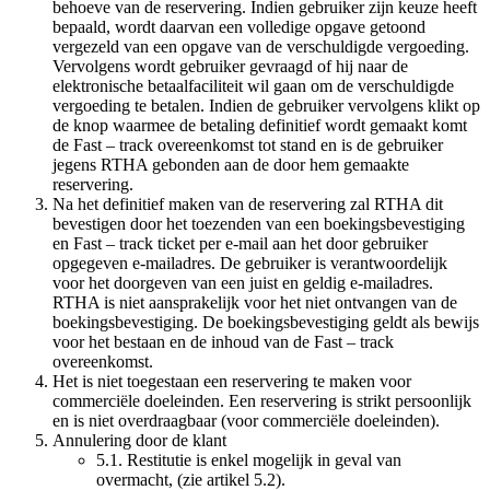
behoeve van de reservering. Indien gebruiker zijn keuze heeft
bepaald, wordt daarvan een volledige opgave getoond
vergezeld van een opgave van de verschuldigde vergoeding.
Vervolgens wordt gebruiker gevraagd of hij naar de
elektronische betaalfaciliteit wil gaan om de verschuldigde
vergoeding te betalen. Indien de gebruiker vervolgens klikt op
de knop waarmee de betaling definitief wordt gemaakt komt
de Fast – track overeenkomst tot stand en is de gebruiker
jegens RTHA gebonden aan de door hem gemaakte
reservering.
Na het definitief maken van de reservering zal RTHA dit
bevestigen door het toezenden van een boekingsbevestiging
en Fast – track ticket per e-mail aan het door gebruiker
opgegeven e-mailadres. De gebruiker is verantwoordelijk
voor het doorgeven van een juist en geldig e-mailadres.
RTHA is niet aansprakelijk voor het niet ontvangen van de
boekingsbevestiging. De boekingsbevestiging geldt als bewijs
voor het bestaan en de inhoud van de Fast – track
overeenkomst.
Het is niet toegestaan een reservering te maken voor
commerciële doeleinden. Een reservering is strikt persoonlijk
en is niet overdraagbaar (voor commerciële doeleinden).
Annulering door de klant
5.1. Restitutie is enkel mogelijk in geval van
overmacht, (zie artikel 5.2).