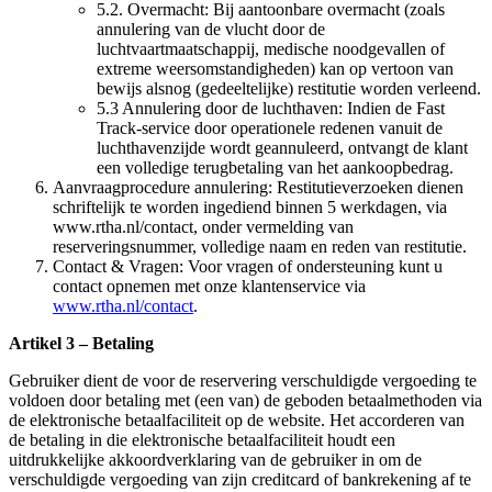
5.2. Overmacht: Bij aantoonbare overmacht (zoals
annulering van de vlucht door de
luchtvaartmaatschappij, medische noodgevallen of
extreme weersomstandigheden) kan op vertoon van
bewijs alsnog (gedeeltelijke) restitutie worden verleend.
5.3 Annulering door de luchthaven: Indien de Fast
Track-service door operationele redenen vanuit de
luchthavenzijde wordt geannuleerd, ontvangt de klant
een volledige terugbetaling van het aankoopbedrag.
Aanvraagprocedure annulering: Restitutieverzoeken dienen
schriftelijk te worden ingediend binnen 5 werkdagen, via
www.rtha.nl/contact, onder vermelding van
reserveringsnummer, volledige naam en reden van restitutie.
Contact & Vragen: Voor vragen of ondersteuning kunt u
contact opnemen met onze klantenservice via
www.rtha.nl/contact
.
Artikel 3 – Betaling
Gebruiker dient de voor de reservering verschuldigde vergoeding te
voldoen door betaling met (een van) de geboden betaalmethoden via
de elektronische betaalfaciliteit op de website. Het accorderen van
de betaling in die elektronische betaalfaciliteit houdt een
uitdrukkelijke akkoordverklaring van de gebruiker in om de
verschuldigde vergoeding van zijn creditcard of bankrekening af te